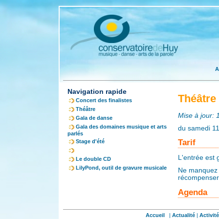
A
Navigation rapide
Théâtre
Concert des finalistes
Théâtre
Mise à jour:
Gala de danse
Gala des domaines musique et arts
du samedi 11
parlés
Tarif
Stage d'été
L'entrée est g
Le double CD
LilyPond, outil de gravure musicale
Ne manquez p
récompenser 
Agenda
Accueil
|
Actualité
|
Activit