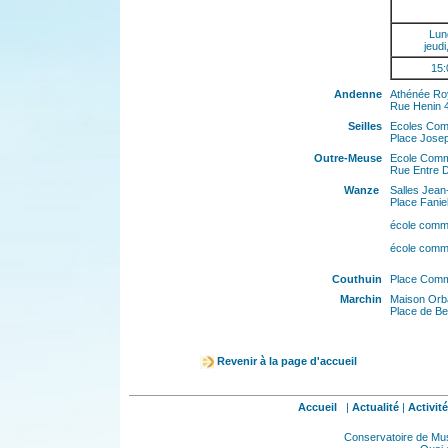
Lun
jeudi
15:
Andenne
Athénée Ro
Rue Henin 
Seilles
Ecoles Com
Place Josep
Outre-Meuse
Ecole Comm
Rue Entre 
Wanze
Salles Jean
Place Fanie
école comm
école comm
Couthuin
Place Comm
Marchin
Maison Orb
Place de Be
Revenir à la page d'accueil
Accueil
|
Actualité
|
Activit
Conservatoire de Musi