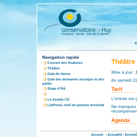
A
Navigation rapide
Théâtre
Concert des finalistes
Théâtre
Mise à jour:
Gala de danse
Gala des domaines musique et arts
du samedi 11
parlés
Tarif
Stage d'été
L'entrée est g
Le double CD
LilyPond, outil de gravure musicale
Ne manquez p
récompenser 
Agenda
Accueil
|
Actualité
|
Activit